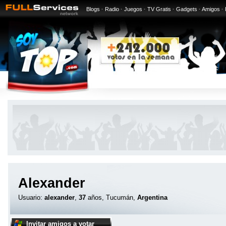
Blogs
·
Radio
·
Juegos
·
TV Gratis
·
Gadgets
·
Amigos
·
Alexander
Usuario:
alexander
,
37
años, Tucumán,
Argentina
Invitar amigos a votar