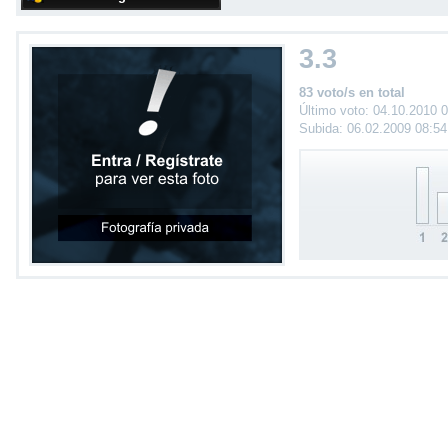
3.3
83 voto/s en total
Último voto: 04.10.2010 
Subida: 06.02.2009 08:5