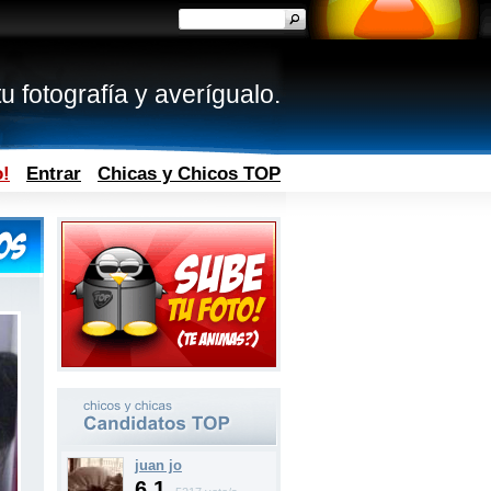
u fotografía y averígualo.
o!
Entrar
Chicas y Chicos TOP
juan jo
6.1