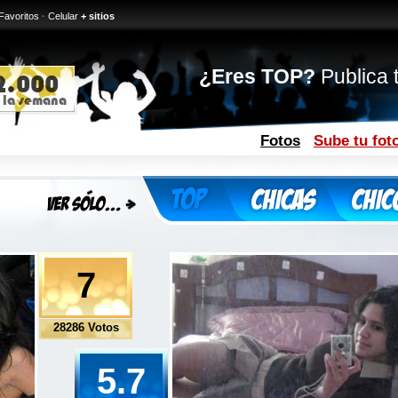
Favoritos
·
Celular
+ sitios
¿Eres TOP?
Publica t
Fotos
Sube tu fot
7
28286 Votos
5.7