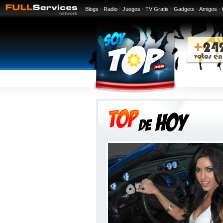
Blogs
·
Radio
·
Juegos
·
TV Gratis
·
Gadgets
·
Amigos
·