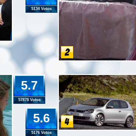
5134 Votos
5.7
57878 Votos
5.6
5176 Votos