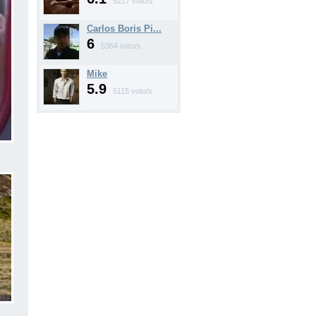
5217 voto/s
Carlos Boris Pi...
6
5354 voto/s
Mike
5.9
5115 voto/s