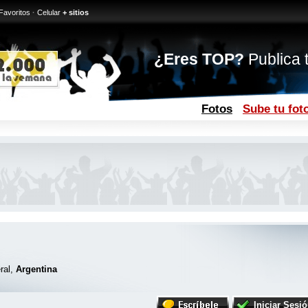
Favoritos
·
Celular
+ sitios
¿Eres TOP?
Publica t
Fotos
Sube tu fot
ral,
Argentina
Iniciar Sesi