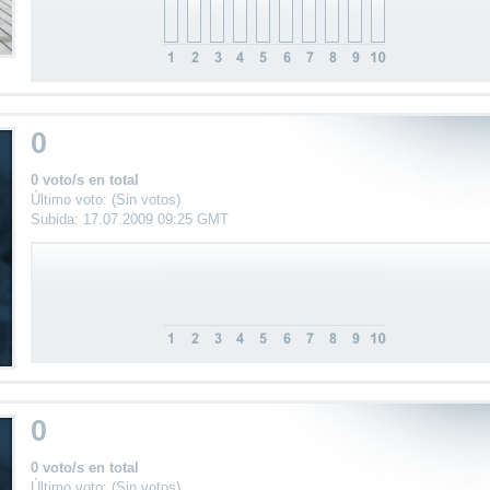
0
0 voto/s en total
Último voto: (Sin votos)
Subida: 17.07.2009 09:25 GMT
0
0 voto/s en total
Último voto: (Sin votos)