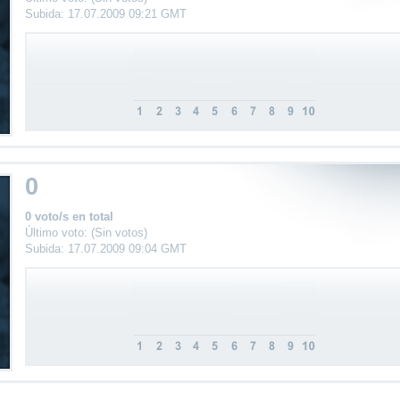
Subida: 17.07.2009 09:21 GMT
0
0 voto/s en total
Último voto: (Sin votos)
Subida: 17.07.2009 09:04 GMT