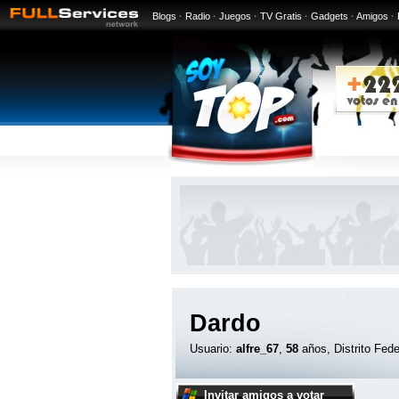
Blogs
·
Radio
·
Juegos
·
TV Gratis
·
Gadgets
·
Amigos
·
Dardo
Usuario:
alfre_67
,
58
años, Distrito Fede
Invitar amigos a votar