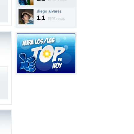
diego alvarez
1.1
5346 voto/s