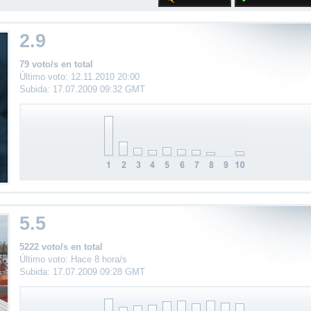
2.9
79 voto/s en total
Último voto: 12.11.2010 20:00
Subida: 17.07.2009 09:32 GMT
5.5
5222 voto/s en total
Último voto: Hace 8 hora/s
Subida: 17.07.2009 09:28 GMT