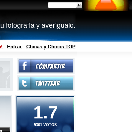
u fotografía y averígualo.
o!
Entrar
Chicas y Chicos TOP
1.7
5301 VOTOS
ón