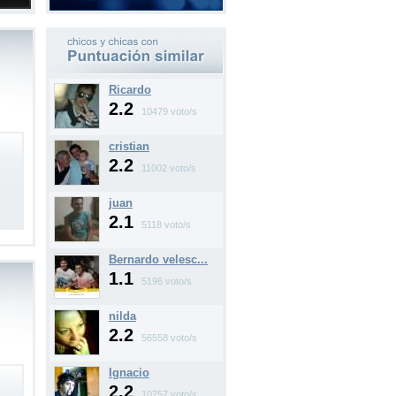
Ricardo
2.2
10479 voto/s
cristian
2.2
11002 voto/s
juan
2.1
5118 voto/s
Bernardo velesc...
1.1
5196 voto/s
nilda
2.2
56558 voto/s
Ignacio
2.2
10757 voto/s