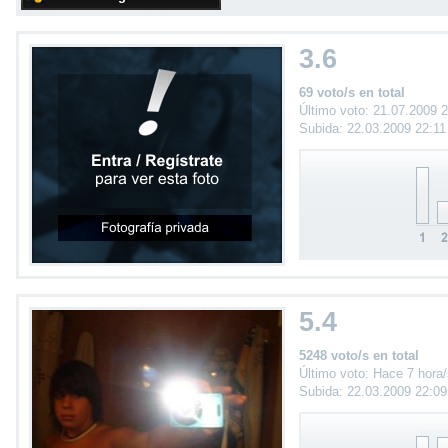
3.6
69 voto/s en total
Último voto: 21.07.2009 
Subida: 22.03.2009 22:1
5.4
5248 voto/s en total
Último voto: Hace 7 hora
Subida: 22.03.2009 22:0