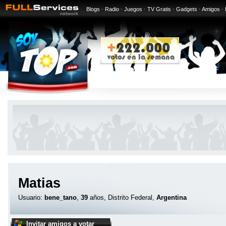
Blogs
·
Radio
·
Juegos
·
TV Gratis
·
Gadgets
·
Amigos
·
Matias
Usuario:
bene_tano
,
39
años, Distrito Federal,
Argentina
Invitar amigos a votar