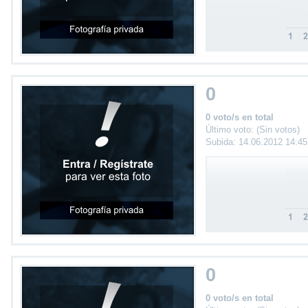
0
0 voto/s en total
Último voto: (Sin votos)
Subida: 14.06.2012 14:4
0
0 voto/s en total