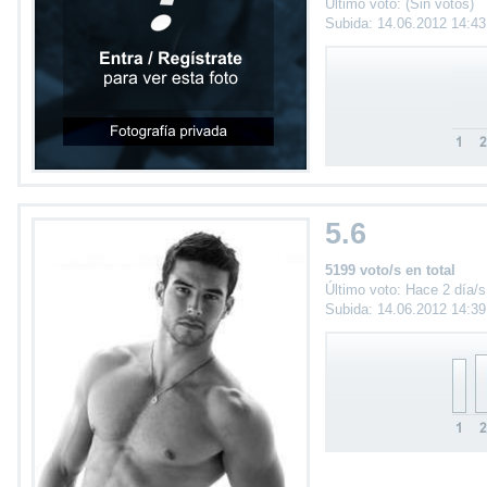
Último voto: (Sin votos)
Subida: 14.06.2012 14:4
5.6
5199 voto/s en total
Último voto: Hace 2 día/s
Subida: 14.06.2012 14:3