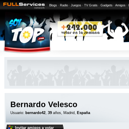
Blogs
·
Radio
·
Juegos
·
TV Gratis
·
Gadgets
·
Amigos
·
Bernardo Velesco
Usuario:
bernardo42
,
39
años, Madrid,
España
Invitar amigos a votar