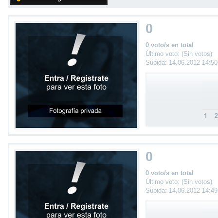
0
0 voto/s en total
Último voto: (Sin votos)
Subida: 14.06.2012 14:5
0
0 voto/s en total
Último voto: (Sin votos)
Subida: 14.06.2012 14:4