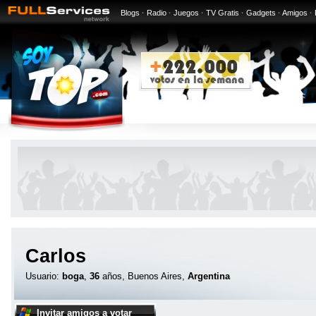
Blogs
·
Radio
·
Juegos
·
TV Gratis
·
Gadgets
·
Amigos
·
Carlos
Usuario:
boga
,
36
años, Buenos Aires,
Argentina
Invitar amigos a votar