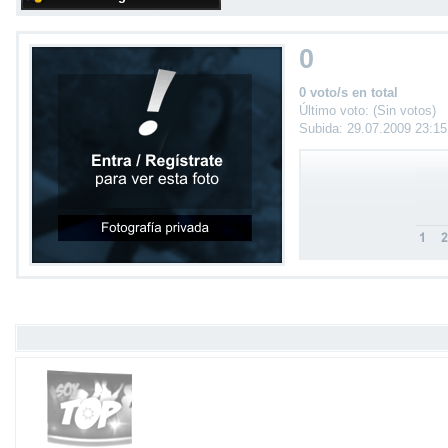
0
0 voto/s en total
Último voto: (Sin votos)
Subida: 29.07.2009 23:1