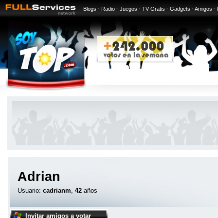
Blogs
·
Radio
·
Juegos
·
TV Gratis
·
Gadgets
·
Amigos
·
Adrian
Usuario:
cadrianm
,
42
años
Invitar amigos a votar