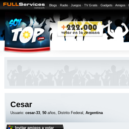
Blogs
·
Radio
·
Juegos
·
TV Gratis
·
Gadgets
·
Amigos
·
Cesar
Usuario:
cesar-33
,
50
años, Distrito Federal,
Argentina
Invitar amigos a votar