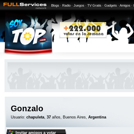
Blogs
·
Radio
·
Juegos
·
TV Gratis
·
Gadgets
·
Amigos
·
Gonzalo
Usuario:
chapuleta
,
37
años, Buenos Aires,
Argentina
Invitar amigos a votar