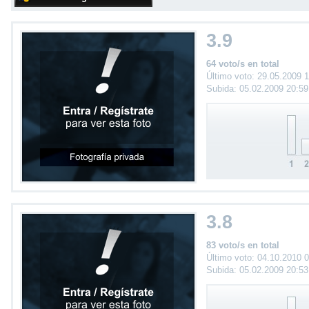
3.9
64 voto/s en total
Último voto: 29.05.2009 
Subida: 05.02.2009 20:5
3.8
83 voto/s en total
Último voto: 04.10.2010 
Subida: 05.02.2009 20:5