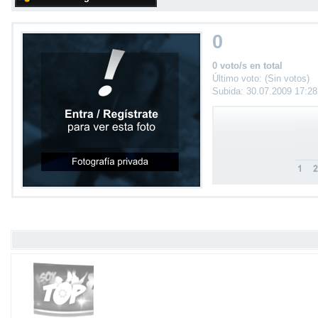
0
0 voto/s en total
Último voto: (Sin votos)
Subida: 30.07.2009 17:2