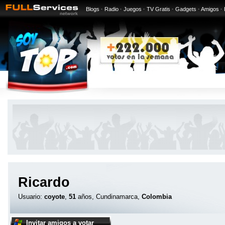
Blogs
·
Radio
·
Juegos
·
TV Gratis
·
Gadgets
·
Amigos
·
Ricardo
Usuario:
coyote
,
51
años, Cundinamarca,
Colombia
Invitar amigos a votar