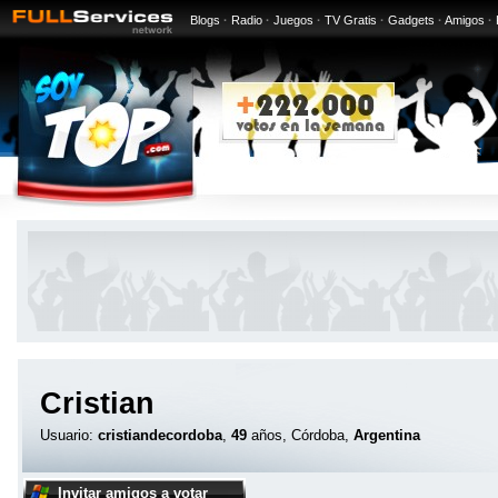
Blogs
·
Radio
·
Juegos
·
TV Gratis
·
Gadgets
·
Amigos
·
Cristian
Usuario:
cristiandecordoba
,
49
años, Córdoba,
Argentina
Invitar amigos a votar