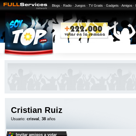
Blogs
·
Radio
·
Juegos
·
TV Gratis
·
Gadgets
·
Amigos
·
Cristian Ruiz
Usuario:
crisval
,
38
años
Invitar amigos a votar