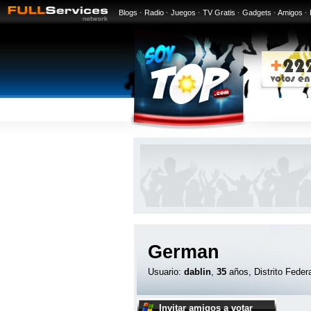
Blogs
·
Radio
·
Juegos
·
TV Gratis
·
Gadgets
·
Amigos
·
German
Usuario:
dablin
,
35
años, Distrito Feder
Invitar amigos a votar