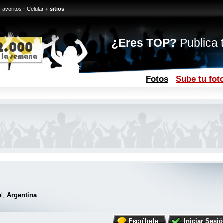
Favoritos
·
Celular
+ sitios
¿Eres TOP?
Publica t
Fotos
Sube tu fot
al,
Argentina
Iniciar Sesi