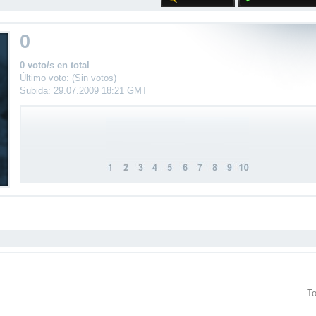
0
0 voto/s en total
Último voto: (Sin votos)
Subida: 29.07.2009 18:21 GMT
To