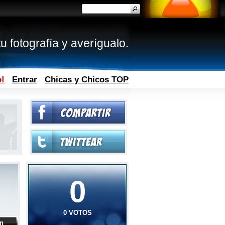
u fotografía y averígualo.
o!
Entrar
Chicas y Chicos TOP
0
0 VOTOS
ón