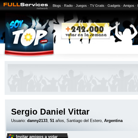
Blogs
·
Radio
·
Juegos
·
TV Gratis
·
Gadgets
·
Amigos
·
Sergio Daniel Vittar
Usuario:
danny2133
,
51
años, Santiago del Estero,
Argentina
Invitar amigos a votar