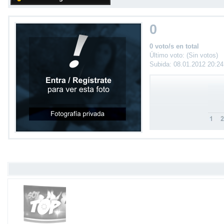
0
0 voto/s en total
Último voto: (Sin votos)
Subida: 08.01.2012 20:2