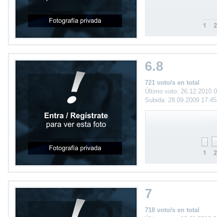
6.8
721 voto/s en total
Último voto: 26.12.2010 
Subida: 28.09.2009 17:4
7
718 voto/s en total