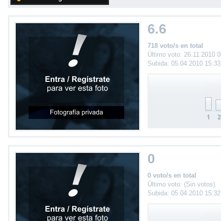
6.6
718 voto/s en total
Último voto: 26.11.2010 
Subida: 05.04.2010 15:3
0
0 voto/s en total
Último voto: (Sin votos)
Subida: 05.04.2010 15:3