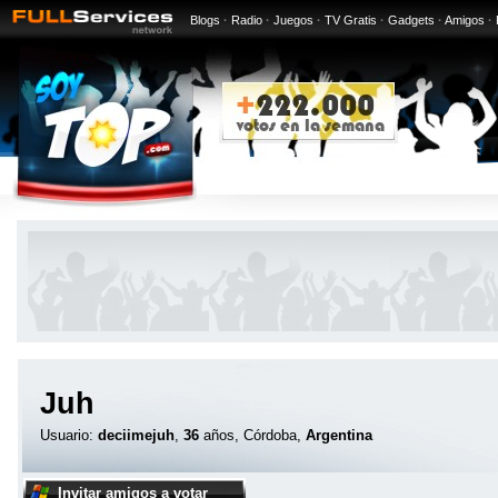
Blogs
·
Radio
·
Juegos
·
TV Gratis
·
Gadgets
·
Amigos
·
Juh
Usuario:
deciimejuh
,
36
años, Córdoba,
Argentina
Invitar amigos a votar