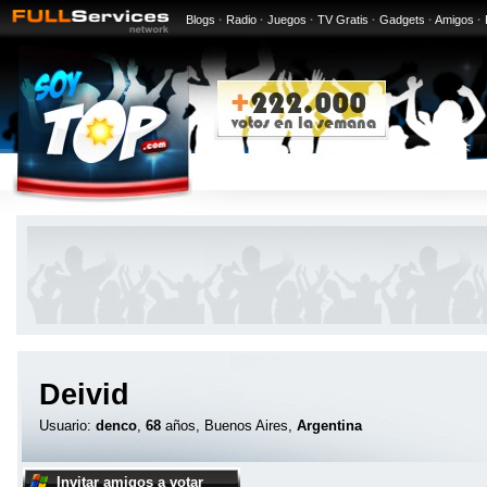
Blogs
·
Radio
·
Juegos
·
TV Gratis
·
Gadgets
·
Amigos
·
Deivid
Usuario:
denco
,
68
años, Buenos Aires,
Argentina
Invitar amigos a votar