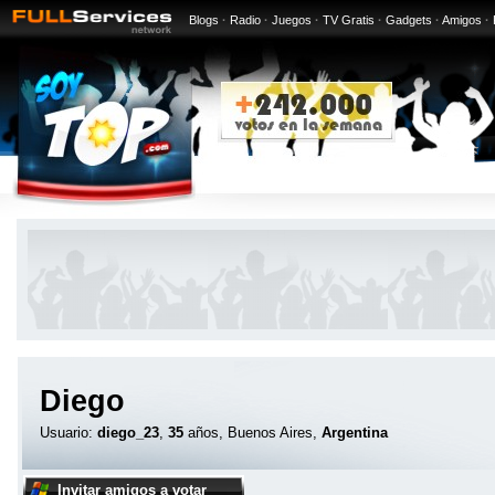
Blogs
·
Radio
·
Juegos
·
TV Gratis
·
Gadgets
·
Amigos
·
Diego
Usuario:
diego_23
,
35
años, Buenos Aires,
Argentina
Invitar amigos a votar