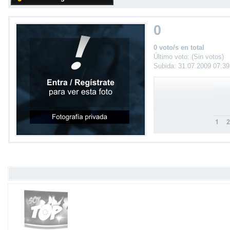
0
0 voto/s en total
Último voto: (Sin votos)
Subida: 31.07.2009 07:3