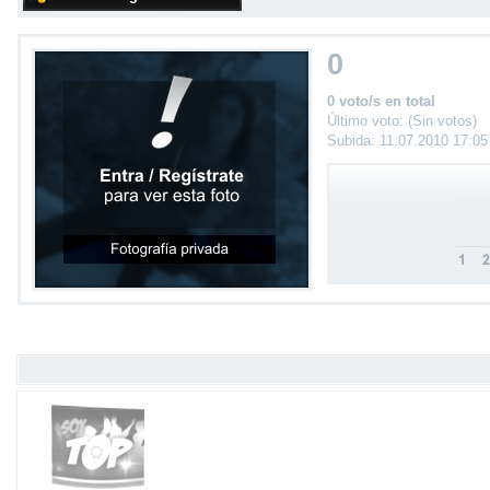
0
0 voto/s en total
Último voto: (Sin votos)
Subida: 11.07.2010 17:0