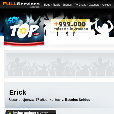
Blogs
·
Radio
·
Juegos
·
TV Gratis
·
Gadgets
·
Amigos
·
Erick
Usuario:
ejmeza
,
37
años, Kentucky,
Estados Unidos
Invitar amigos a votar