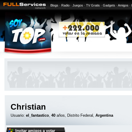
Blogs
·
Radio
·
Juegos
·
TV Gratis
·
Gadgets
·
Amigos
·
Christian
Usuario:
el_fantastico
,
40
años, Distrito Federal,
Argentina
Invitar amigos a votar