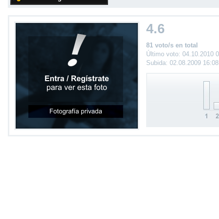
4.6
81 voto/s en total
Último voto: 04.10.2010 
Subida: 02.08.2009 16:0