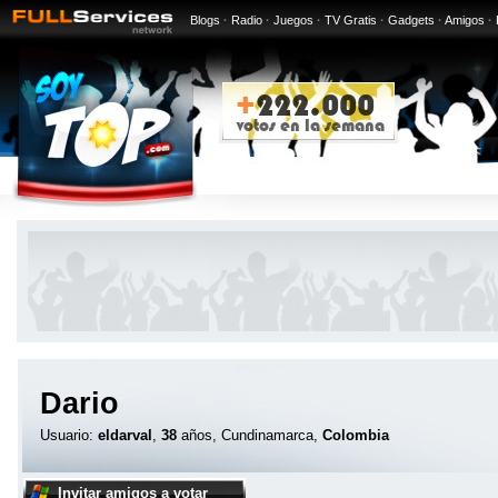
Blogs
·
Radio
·
Juegos
·
TV Gratis
·
Gadgets
·
Amigos
·
Dario
Usuario:
eldarval
,
38
años, Cundinamarca,
Colombia
Invitar amigos a votar