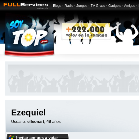
Blogs
·
Radio
·
Juegos
·
TV Gratis
·
Gadgets
·
Amigos
·
Ezequiel
Usuario:
elleonart
,
48
años
Invitar amigos a votar