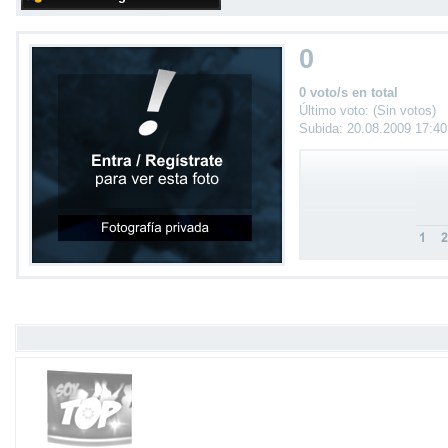
0
0 voto/s en total
Último voto: (Sin votos)
Subida: 20.08.2009 17:4