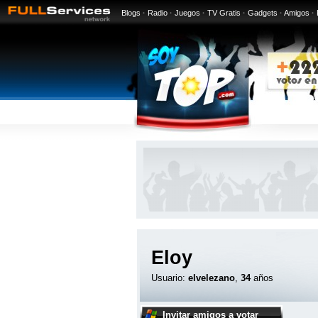
Blogs
·
Radio
·
Juegos
·
TV Gratis
·
Gadgets
·
Amigos
·
Eloy
Usuario:
elvelezano
,
34
años
Invitar amigos a votar