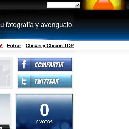
u fotografía y averígualo.
o!
Entrar
Chicas y Chicos TOP
0
0 VOTOS
ón