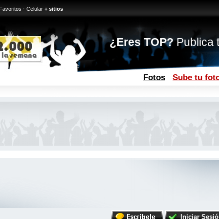
Favoritos
·
Celular
+ sitios
¿Eres TOP?
Publica t
Fotos
Sube tu fot
Iniciar Sesi