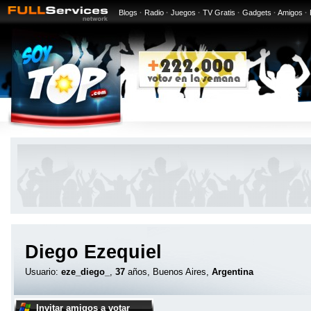
Blogs
·
Radio
·
Juegos
·
TV Gratis
·
Gadgets
·
Amigos
·
Diego Ezequiel
Usuario:
eze_diego_
,
37
años, Buenos Aires,
Argentina
Invitar amigos a votar