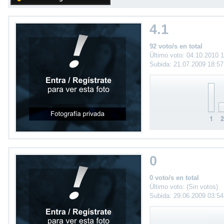
4.1
92 voto/s en total
Último voto: 04.10.2010 
Subida: 21.07.2009 18:5
0
0 voto/s en total
Último voto: (Sin votos)
Subida: 29.06.2009 03:5