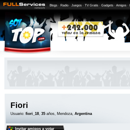
Blogs
·
Radio
·
Juegos
·
TV Gratis
·
Gadgets
·
Amigos
·
Fiori
Usuario:
fiori_18
,
35
años, Mendoza,
Argentina
Invitar amigos a votar