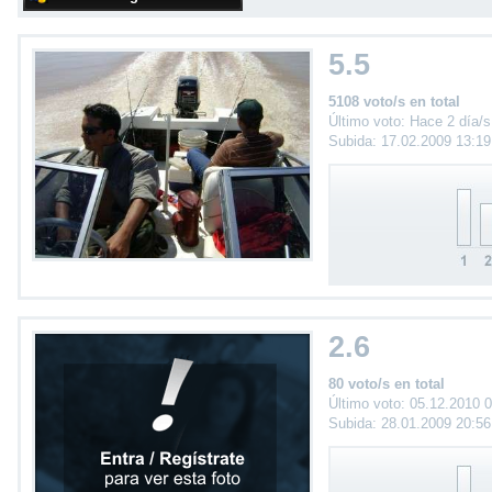
5.5
5108 voto/s en total
Último voto: Hace 2 día/s
Subida: 17.02.2009 13:1
2.6
80 voto/s en total
Último voto: 05.12.2010 
Subida: 28.01.2009 20:5