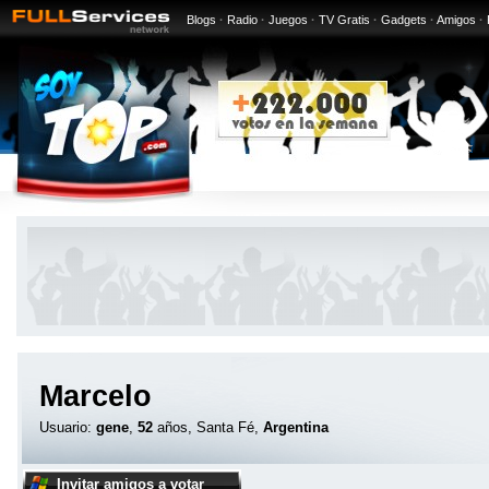
Blogs
·
Radio
·
Juegos
·
TV Gratis
·
Gadgets
·
Amigos
·
Marcelo
Usuario:
gene
,
52
años, Santa Fé,
Argentina
Invitar amigos a votar