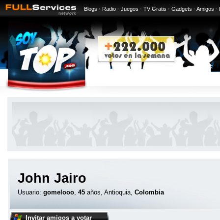
Blogs
·
Radio
·
Juegos
·
TV Gratis
·
Gadgets
·
Amigos
·
John Jairo
Usuario:
gomelooo
,
45
años, Antioquia,
Colombia
Invitar amigos a votar