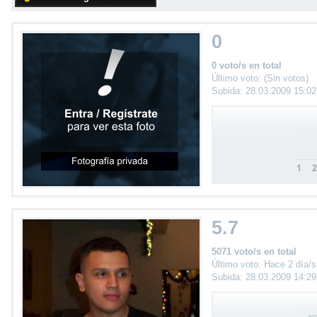
0
0 voto/s en total
Último voto: (Sin votos)
Subida: 28.03.2009 15:0
5.7
5071 voto/s en total
Último voto: Hace 2 día/s
Subida: 28.03.2009 14:2