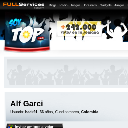
Blogs
·
Radio
·
Juegos
·
TV Gratis
·
Gadgets
·
Amigos
·
Alf Garci
Usuario:
hack91
,
36
años, Cundinamarca,
Colombia
Invitar amigos a votar