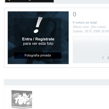
0
0 voto/s en total
Último voto: (Sin votos)
Subida: 29.07.2009 19:0