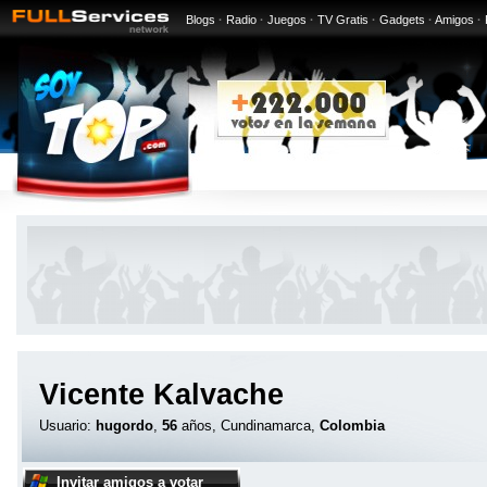
Blogs
·
Radio
·
Juegos
·
TV Gratis
·
Gadgets
·
Amigos
·
Vicente Kalvache
Usuario:
hugordo
,
56
años, Cundinamarca,
Colombia
Invitar amigos a votar