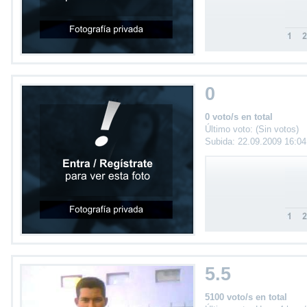
0
0 voto/s en total
Último voto: (Sin votos)
Subida: 22.09.2009 16:0
5.5
5100 voto/s en total