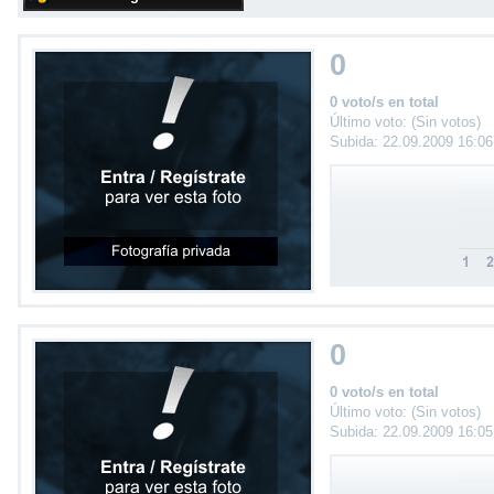
0
0 voto/s en total
Último voto: (Sin votos)
Subida: 22.09.2009 16:0
0
0 voto/s en total
Último voto: (Sin votos)
Subida: 22.09.2009 16:0