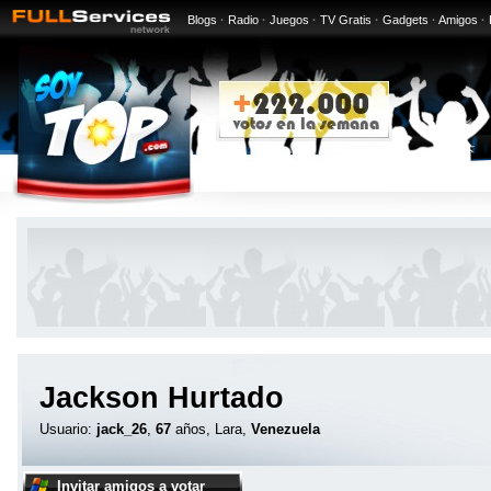
Blogs
·
Radio
·
Juegos
·
TV Gratis
·
Gadgets
·
Amigos
·
Jackson Hurtado
Usuario:
jack_26
,
67
años, Lara,
Venezuela
Invitar amigos a votar