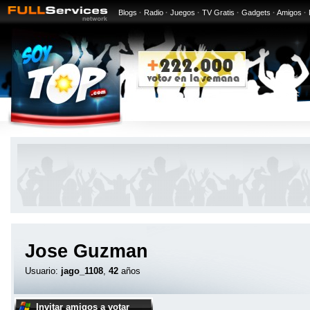
Blogs
·
Radio
·
Juegos
·
TV Gratis
·
Gadgets
·
Amigos
·
Jose Guzman
Usuario:
jago_1108
,
42
años
Invitar amigos a votar