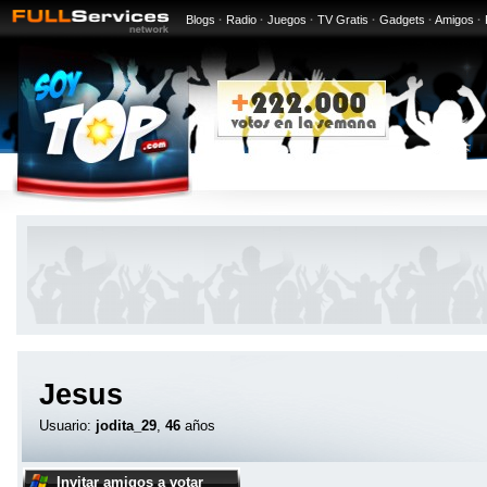
Blogs
·
Radio
·
Juegos
·
TV Gratis
·
Gadgets
·
Amigos
·
Jesus
Usuario:
jodita_29
,
46
años
Invitar amigos a votar