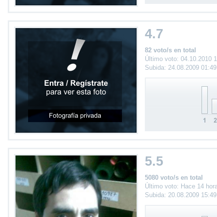
4.7
82 voto/s en total
Último voto: 04.10.2010 
Subida: 24.08.2009 01:4
5.5
5080 voto/s en total
Último voto: Hace 14 hor
Subida: 20.08.2009 15:4