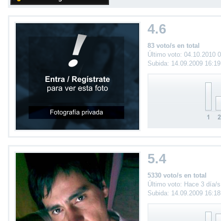
4.6
83 voto/s en total
Último voto: 04.10.2010 
Subida: 14.09.2009 16:1
5.4
5330 voto/s en total
Último voto: Hace 3 día/s
Subida: 14.09.2009 16:1