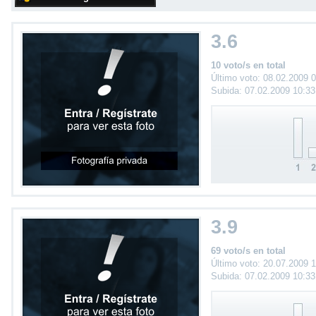
3.6
10 voto/s en total
Último voto: 08.02.2009 
Subida: 07.02.2009 10:3
3.9
69 voto/s en total
Último voto: 20.07.2009 
Subida: 07.02.2009 10:3