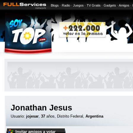
Blogs
·
Radio
·
Juegos
·
TV Gratis
·
Gadgets
·
Amigos
·
Jonathan Jesus
Usuario:
jojesar
,
37
años, Distrito Federal,
Argentina
Invitar amigos a votar