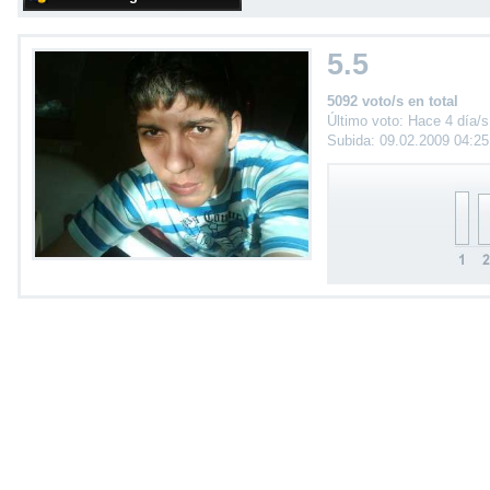
5.5
5092 voto/s en total
Último voto: Hace 4 día/s
Subida: 09.02.2009 04:2