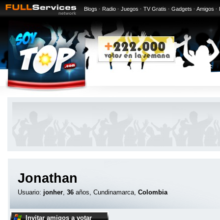
Blogs
·
Radio
·
Juegos
·
TV Gratis
·
Gadgets
·
Amigos
·
Jonathan
Usuario:
jonher
,
36
años, Cundinamarca,
Colombia
Invitar amigos a votar