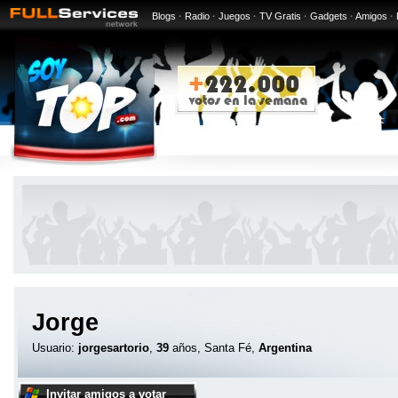
Blogs
·
Radio
·
Juegos
·
TV Gratis
·
Gadgets
·
Amigos
·
Jorge
Usuario:
jorgesartorio
,
39
años, Santa Fé,
Argentina
Invitar amigos a votar