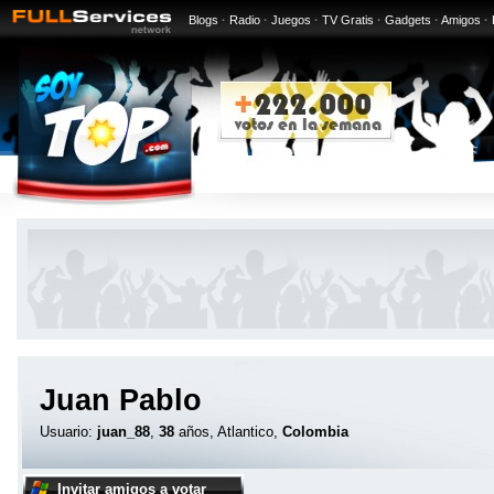
Blogs
·
Radio
·
Juegos
·
TV Gratis
·
Gadgets
·
Amigos
·
Juan Pablo
Usuario:
juan_88
,
38
años, Atlantico,
Colombia
Invitar amigos a votar