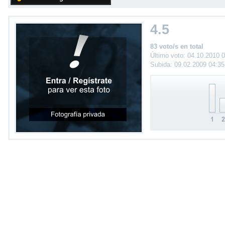
4.5
83 voto/s en total
Último voto: 04.10.2010 
Subida: 09.02.2009 04:3