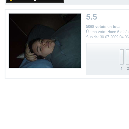
5.5
5068 voto/s en total
Último voto: Hace 6 día/s
Subida: 30.07.2009 04:0