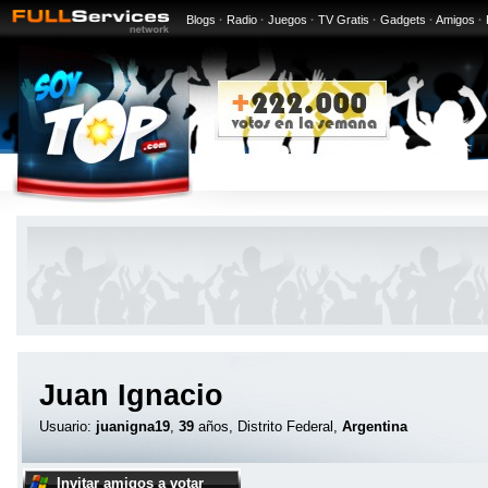
Blogs
·
Radio
·
Juegos
·
TV Gratis
·
Gadgets
·
Amigos
·
Juan Ignacio
Usuario:
juanigna19
,
39
años, Distrito Federal,
Argentina
Invitar amigos a votar