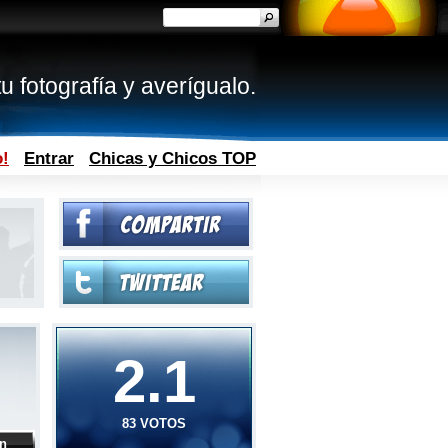
u fotografía y averígualo.
o!
Entrar
Chicas y Chicos TOP
2.1
83 VOTOS
ón