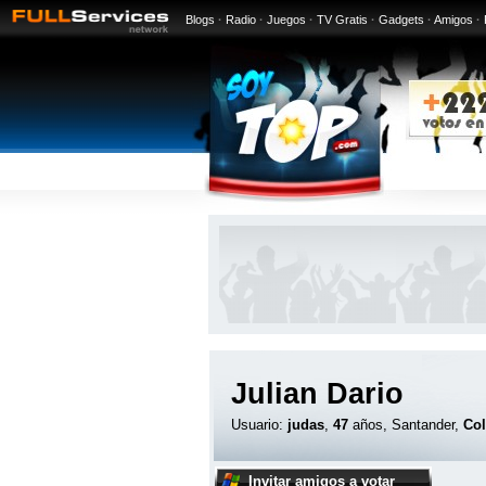
Blogs
·
Radio
·
Juegos
·
TV Gratis
·
Gadgets
·
Amigos
·
Julian Dario
Usuario:
judas
,
47
años, Santander,
Co
Invitar amigos a votar