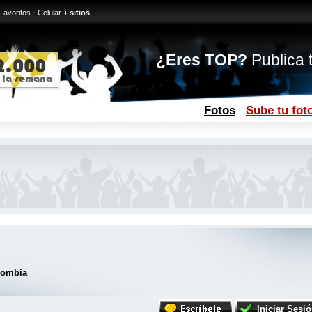
Favoritos
·
Celular
+ sitios
¿Eres TOP?
Publica t
Fotos
Sube tu fot
lombia
Iniciar Sesi