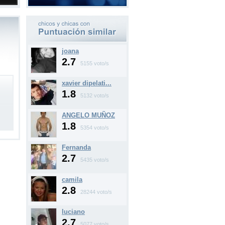
joana
2.7
5155 voto/s
xavier dipelati...
1.8
5132 voto/s
ANGELO MUÑOZ
1.8
5354 voto/s
Fernanda
2.7
5435 voto/s
camila
2.8
28244 voto/s
luciano
2.7
5077 voto/s