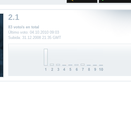
2.1
83 voto/s en total
Último voto: 04.10.2010 09:03
Subida: 31.12.2008 21:35 GMT