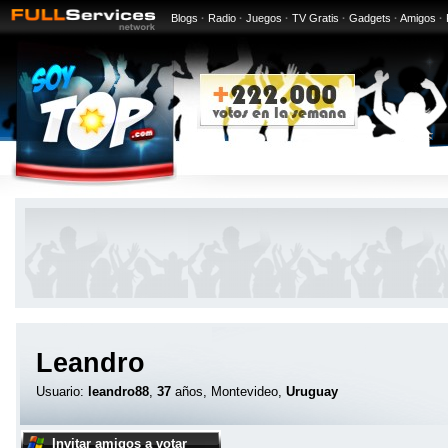
Blogs
·
Radio
·
Juegos
·
TV Gratis
·
Gadgets
·
Amigos
·
Leandro
Usuario:
leandro88
,
37
años, Montevideo,
Uruguay
Invitar amigos a votar