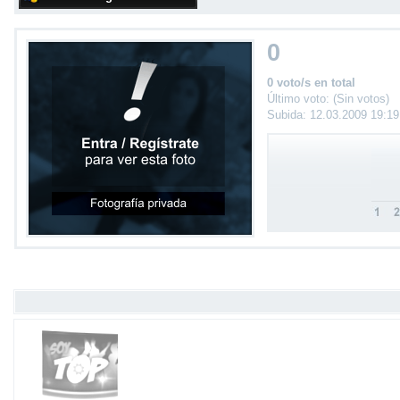
0
0 voto/s en total
Último voto: (Sin votos)
Subida: 12.03.2009 19:1