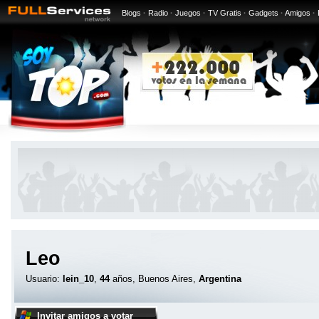
Blogs
·
Radio
·
Juegos
·
TV Gratis
·
Gadgets
·
Amigos
·
Leo
Usuario:
lein_10
,
44
años, Buenos Aires,
Argentina
Invitar amigos a votar