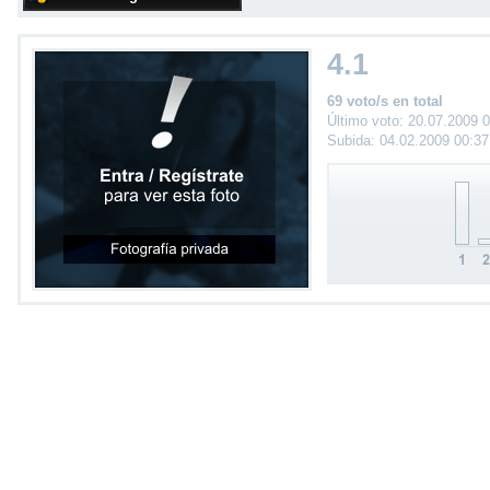
4.1
69 voto/s en total
Último voto: 20.07.2009 
Subida: 04.02.2009 00:3