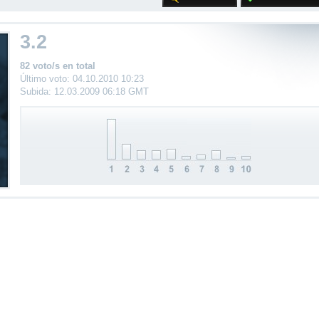
3.2
82 voto/s en total
Último voto: 04.10.2010 10:23
Subida: 12.03.2009 06:18 GMT