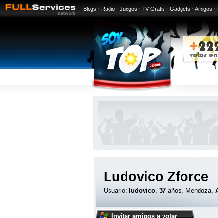
Blogs
·
Radio
·
Juegos
·
TV Gratis
·
Gadgets
·
Amigos
·
Ludovico Zforce
Usuario:
ludovico
,
37
años, Mendoza,
Invitar amigos a votar