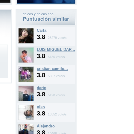
Carla
3.8
28279 voto/s
LUIS MIGUEL DAR...
3.8
5130 voto/s
cristian camilo...
3.8
5367 voto/s
dario
3.8
5128 voto/s
niko
3.8
10552 voto/s
Alejandro
3.8
10468 voto/s