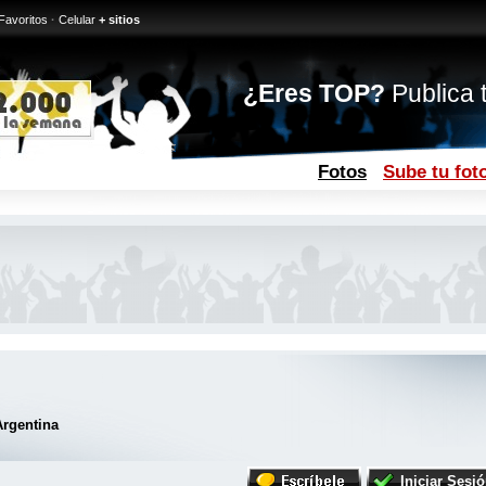
Favoritos
·
Celular
+ sitios
¿Eres TOP?
Publica t
Fotos
Sube tu fot
Argentina
Iniciar Sesi