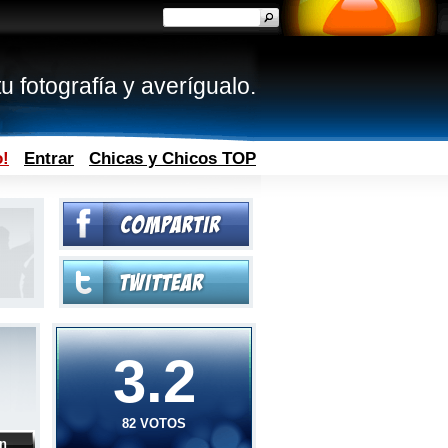
u fotografía y averígualo.
o!
Entrar
Chicas y Chicos TOP
3.2
82 VOTOS
ón