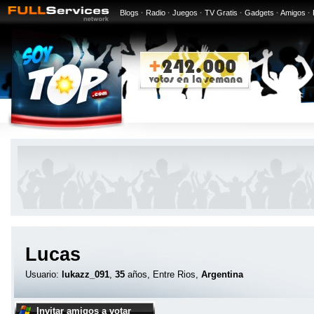
Blogs
·
Radio
·
Juegos
·
TV Gratis
·
Gadgets
·
Amigos
·
Lucas
Usuario:
lukazz_091
,
35
años, Entre Rios,
Argentina
Invitar amigos a votar