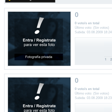
0
0 voto/s en total
Último voto: (Sin votos)
Subida: 03.08.2009 18:2
0
0 voto/s en total
Último voto: (Sin votos)
Subida: 03.08.2009 18:2