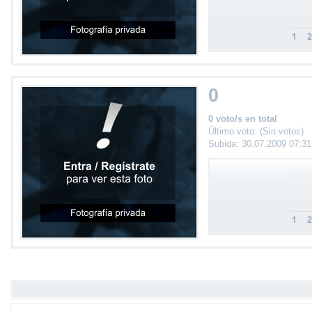
0
0 voto/s en total
Último voto: (Sin votos)
Subida: 30.07.2009 07:3