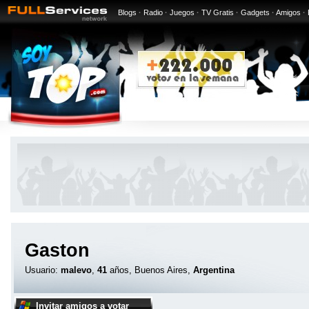
Blogs
·
Radio
·
Juegos
·
TV Gratis
·
Gadgets
·
Amigos
·
Gaston
Usuario:
malevo
,
41
años, Buenos Aires,
Argentina
Invitar amigos a votar