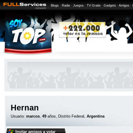
Blogs
·
Radio
·
Juegos
·
TV Gratis
·
Gadgets
·
Amigos
·
Hernan
Usuario:
marcos
,
49
años, Distrito Federal,
Argentina
Invitar amigos a votar