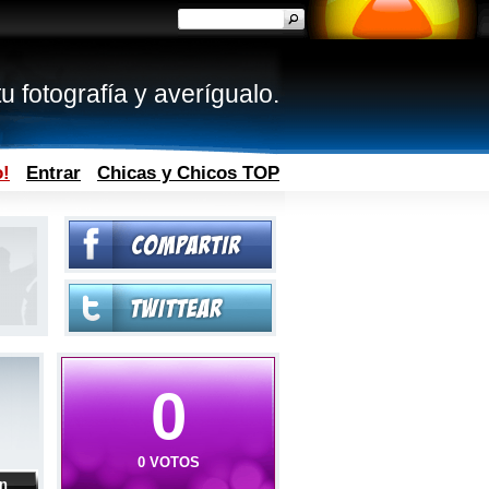
u fotografía y averígualo.
o!
Entrar
Chicas y Chicos TOP
0
0 VOTOS
ón