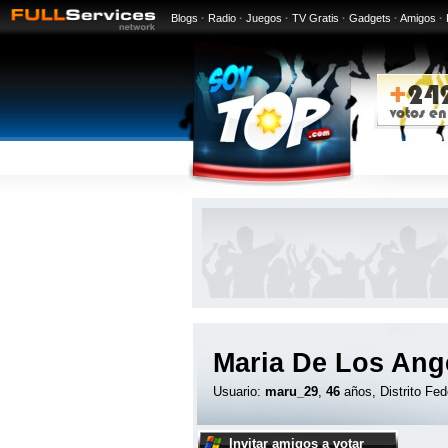
Blogs
·
Radio
·
Juegos
·
TV Gratis
·
Gadgets
·
Amigos
·
Maria De Los Ang
Usuario:
maru_29
,
46
años, Distrito Fed
Invitar amigos a votar