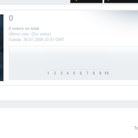
0
0 voto/s en total
Último voto: (Sin votos)
Subida: 30.07.2009 23:47 GMT
To