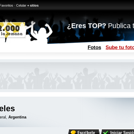
Favoritos
·
Celular
+ sitios
¿Eres TOP?
Publica t
Fotos
Sube tu fot
eles
eral,
Argentina
Iniciar Sesi