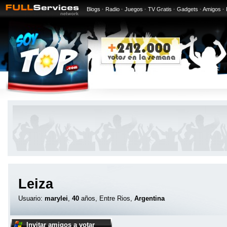
Blogs
·
Radio
·
Juegos
·
TV Gratis
·
Gadgets
·
Amigos
·
Leiza
Usuario:
marylei
,
40
años, Entre Rios,
Argentina
Invitar amigos a votar