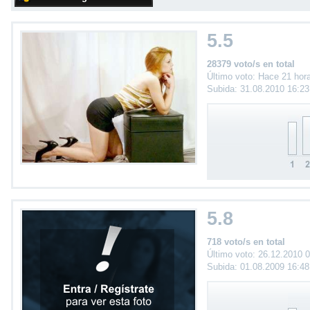
5.5
28379 voto/s en total
Último voto: Hace 21 hor
Subida: 31.08.2010 16:2
5.8
718 voto/s en total
Último voto: 26.12.2010 
Subida: 01.08.2009 16:4