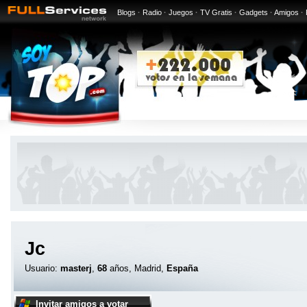
Blogs
·
Radio
·
Juegos
·
TV Gratis
·
Gadgets
·
Amigos
·
Jc
Usuario:
masterj
,
68
años, Madrid,
España
Invitar amigos a votar