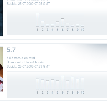
Subida: 25.07.2009 07:25 GMT
5.7
5117 voto/s en total
Último voto: Hace 4 hora/s
Subida: 25.07.2009 07:23 GMT