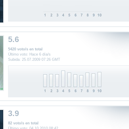
5.6
5420 voto/s en total
Último voto: Hace 6 día/s
Subida: 25.07.2009 07:26 GMT
3.9
82 voto/s en total
Último voto: 04.10.2010 08:42