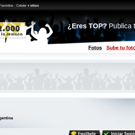
Favoritos
·
Celular
+ sitios
¿Eres TOP?
Publica t
Fotos
Sube tu fot
gentina
Iniciar Sesi