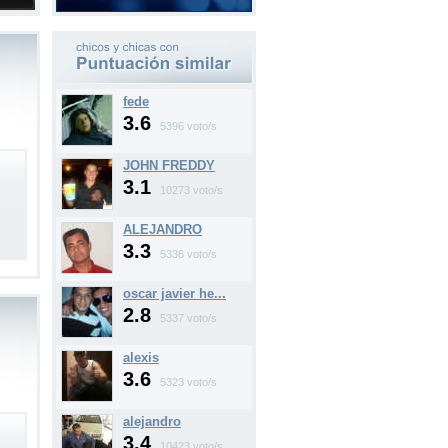
fede
3.6
5396 voto/s
JOHN FREDDY
3.1
10273 voto/s
ALEJANDRO
3.3
5336 voto/s
oscar javier he...
2.8
5337 voto/s
alexis
3.6
5323 voto/s
alejandro
3.4
10423 voto/s