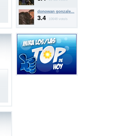
donowan gonzale...
3.4
10648 voto/s