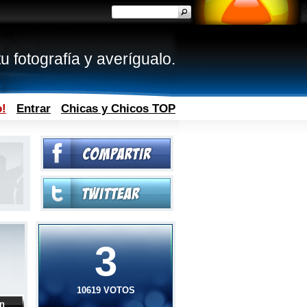
u fotografía y averígualo.
o!
Entrar
Chicas y Chicos TOP
3
10619 VOTOS
ón