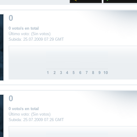
0
0 voto/s en total
Último voto: (Sin votos)
Subida: 25.07.2009 07:29 GMT
0
0 voto/s en total
Último voto: (Sin votos)
Subida: 25.07.2009 07:26 GMT