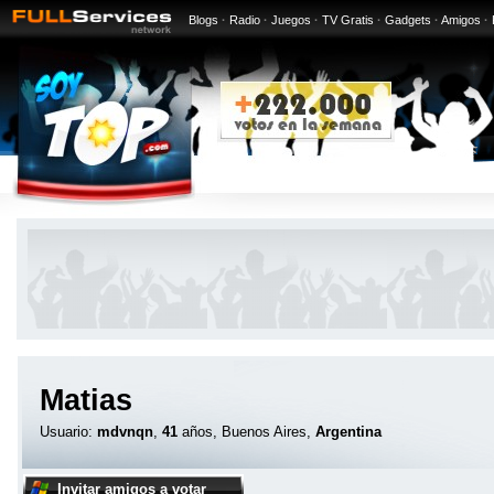
Blogs
·
Radio
·
Juegos
·
TV Gratis
·
Gadgets
·
Amigos
·
Matias
Usuario:
mdvnqn
,
41
años, Buenos Aires,
Argentina
Invitar amigos a votar