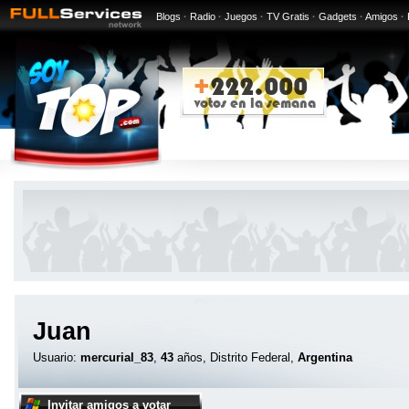
Blogs
·
Radio
·
Juegos
·
TV Gratis
·
Gadgets
·
Amigos
·
Juan
Usuario:
mercurial_83
,
43
años, Distrito Federal,
Argentina
Invitar amigos a votar