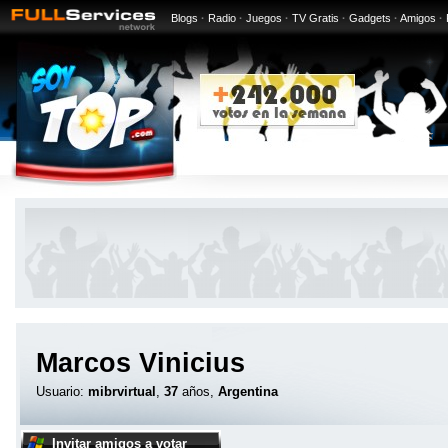
Blogs
·
Radio
·
Juegos
·
TV Gratis
·
Gadgets
·
Amigos
·
Marcos Vinicius
Usuario:
mibrvirtual
,
37
años,
Argentina
Invitar amigos a votar