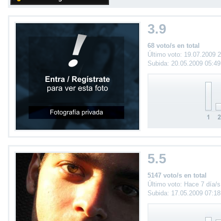
3.9
68 voto/s en total
Último voto: 19.07.2009 
Subida: 20.05.2009 05:4
5.5
5147 voto/s en total
Último voto: Hace 7 día/s
Subida: 17.05.2009 07:1